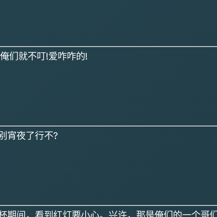
俺们就不叮!爱咋咋的!
别宵夜了行不?
界杯期间，看到红灯要小心。兴许，那是俺们的一个哥