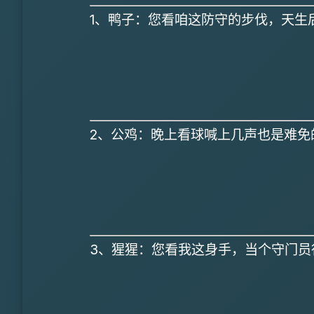
1、鸭子：您看咱这防守的步伐，天生
2、公鸡：晚上看球喊上几声也是难免
3、猩猩：您看我这身手，当个守门员