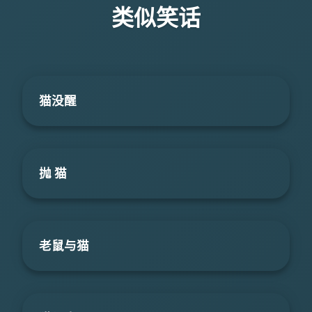
类似笑话
猫没醒
抛 猫
老鼠与猫