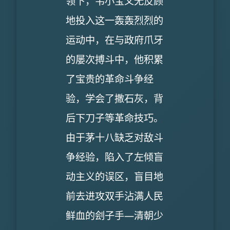
领下，韦小宝义无反顾
地投入这一轰轰烈烈的
运动中，在与政府爪牙
的屡次搏斗中，他积累
了宝贵的革命斗争经
验，学会了撒石灰，背
后下刀子等革命技巧。
由于茅十八缺乏对敌斗
争经验，陷入了左倾盲
动主义的误区，盲目地
前去进攻双手沾满人民
鲜血的刽子手―清朝少