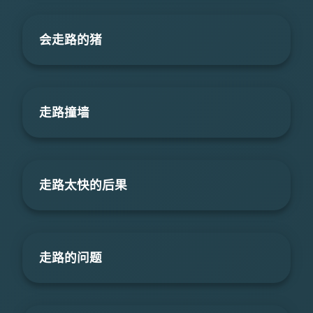
会走路的猪
走路撞墙
走路太快的后果
走路的问题