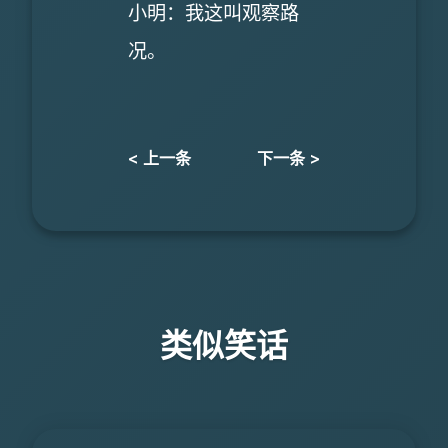
小明：我这叫观察路
况。
< 上一条
下一条 >
类似笑话