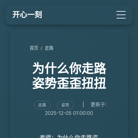
开心一刻
首页
/
走路
为什么你走路
姿势歪歪扭扭
|
更新于:
走路
姿势
2025-12-05 01:00:00
老师：为什么你走路姿