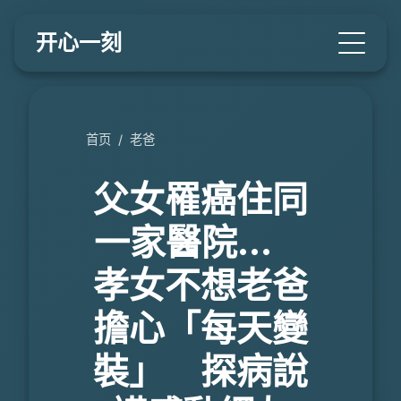
开心一刻
首页
/
老爸
父女罹癌住同
一家醫院…
孝女不想老爸
擔心「每天變
裝」 探病說