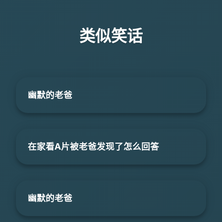
类似笑话
幽默的老爸
在家看A片被老爸发现了怎么回答
幽默的老爸