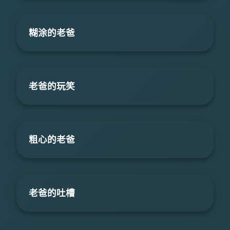
糊涂的老爸
老爸的玩笑
粗心的老爸
老爸的吐槽