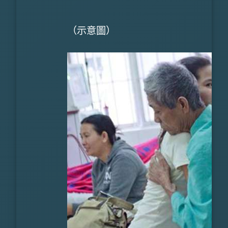
（示意圖）