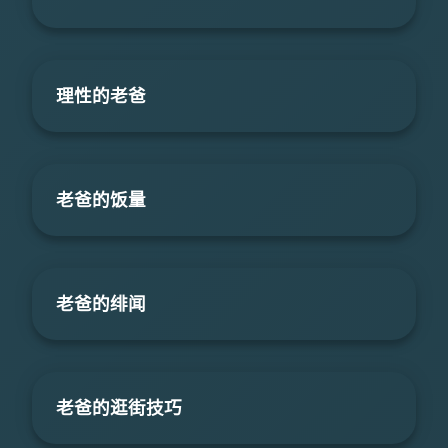
理性的老爸
老爸的饭量
老爸的绯闻
老爸的逛街技巧