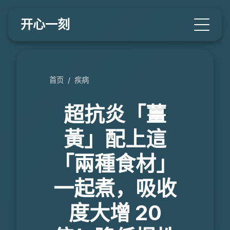
开心一刻
首页
/
疾病
超抗炎「薑
黃」配上這
「兩種食材」
一起煮，吸收
度大增 20