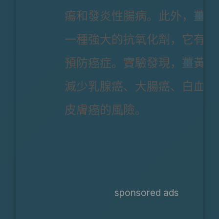
瘍和發炎性腸病。此外，薑黃
一種強大的抗氧化劑，它有助
預防癌症。實驗發現，薑黃
能
減少乳腺癌、大腸癌、白血病
皮膚癌的風險。
sponsored ads