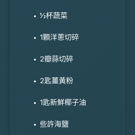
½杯蔬菜
1顆洋蔥切碎
2瓣蒜切碎
2匙薑黃粉
1匙新鮮椰子油
些許海鹽