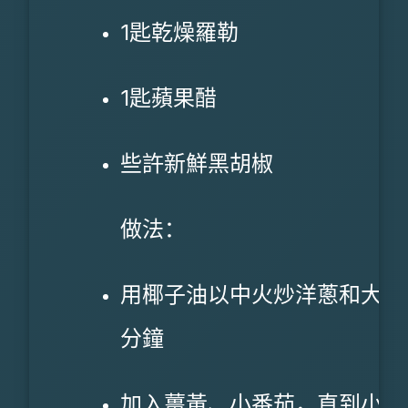
1匙乾燥羅勒
1匙蘋果醋
些許新鮮黑胡椒
做法：
用椰子油以中火炒洋蔥和大蒜
分鐘
加入薑黃、小番茄，直到小番