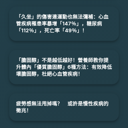
「久坐」的傷害連運動也無法彌補：心血
管疾病罹患率暴增「147％」，糖尿病
「112％」，死亡率「49％」！
「膽固醇」不是越低越好！營養師教你提
升體內「優質膽固醇」6種方法：有效降低
壞膽固醇，杜絕心血管疾病！
疲勞感無法甩掉嗎？ 或許是慢性疾病的
徵兆！