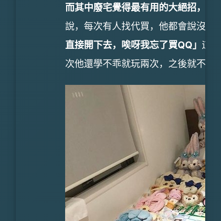
而其中廢宅覺得最有用的大絕招，就
說，每次有人找代買，他都會說沒問
直接開下去，唉呀我忘了買QQ」
這招
次他還學不乖就玩兩次，之後就不會