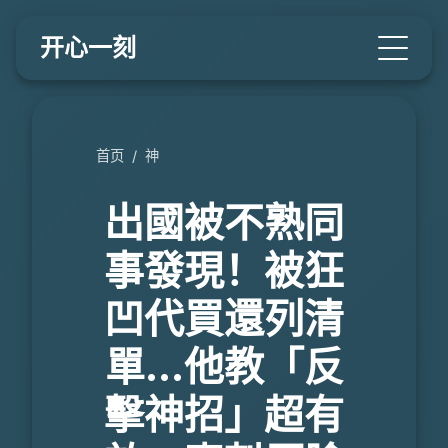
开心一刻
首页
/
神
出國被不熟同
事發現！被狂
凹代買還列清
單…他教「反
擊神招」超有