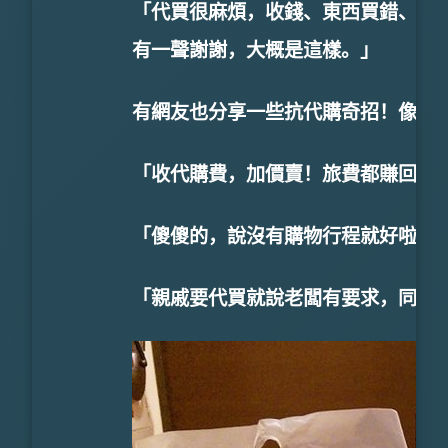
「代買很麻煩，收錢、東西買錯、型
有一聲謝謝，大概是這樣。」
有網友也分享一些抗代購奇招！像是
「收代購費，加價賣！旅費都賺回來
「傻傻的，說沒有購物行程就好啦」
「親戚要代買就說老闆有要求，同事