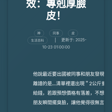
效：專剋厚臉
皮！
神
同事
皮
|
更新于: 2025-
生活百科
10-23 01:00:00
他說最近要出國被同事和朋友發現，
離譜的是…清單裡還出現＂2公斤重
給錢，若跟預想價格有落差，不想拿
朋友瞬間擺臭臉，讓他覺得很無言。