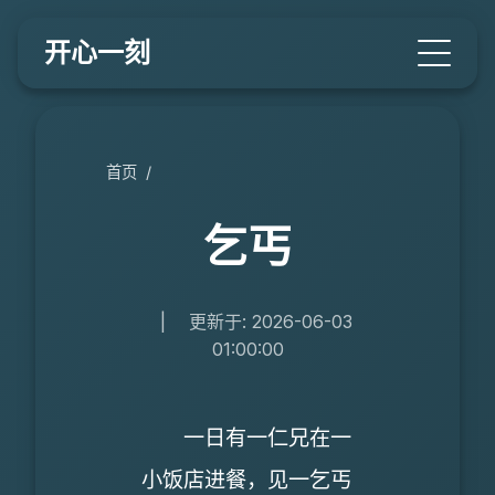
开心一刻
首页
/
乞丐
|
更新于: 2026-06-03
01:00:00
一日有一仁兄在一
小饭店进餐，见一乞丐