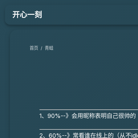
开心一刻
首页
/
青蛙
1、90%--》会用昵称表明自己很帅
2、60%--》常看谁在线上的（从不idl