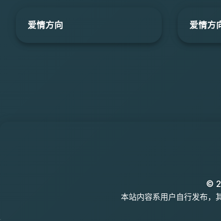
爱情方向
爱情方
© 2
本站内容系用户自行发布，其真