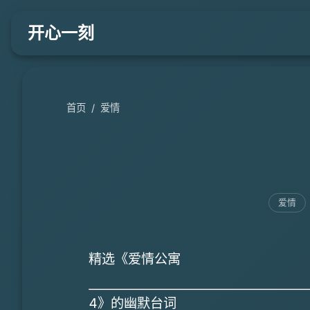
开心一刻
首页
/
爱情
爱情
精选《爱情公寓
4》的幽默台词