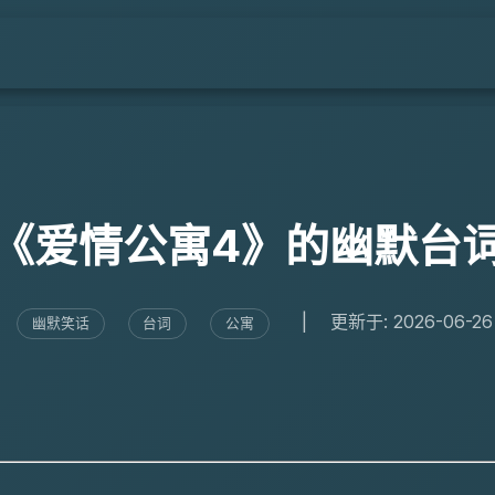
《爱情公寓4》的幽默台
|
更新于: 2026-06-26 
幽默笑话
台词
公寓