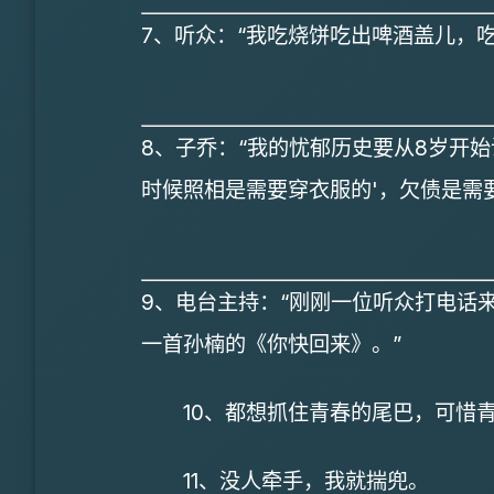
7、听众：“我吃烧饼吃出啤酒盖儿，
8、子乔：“我的忧郁历史要从8岁开
时候照相是需要穿衣服的'，欠债是需
9、电台主持：“刚刚一位听众打电话
一首孙楠的《你快回来》。”
10、都想抓住青春的尾巴，可惜青
11、没人牵手，我就揣兜。