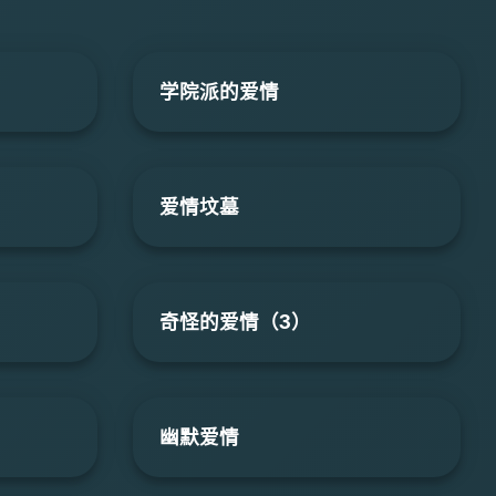
学院派的爱情
爱情坟墓
奇怪的爱情（3）
幽默爱情