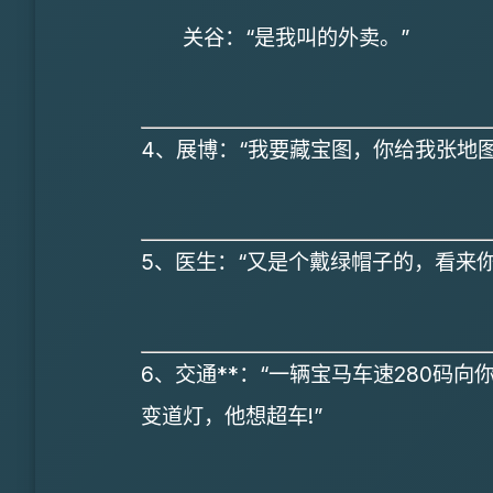
关谷：“是我叫的外卖。”
4、展博：“我要藏宝图，你给我张地图
5、医生：“又是个戴绿帽子的，看来你
6、交通**：“一辆宝马车速280
变道灯，他想超车!”