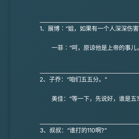
1、展博∶“姐，如果有一个人深深伤害
一菲∶“呵，原谅他是上帝的事儿，
2、子乔：“咱们五五分。”
美佳：“等一下，先说好，谁是五?
3、叔叔：“谁打的110啊?”