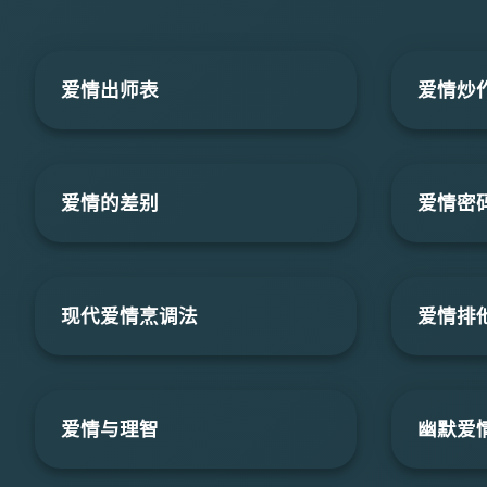
爱情出师表
爱情炒
爱情的差别
爱情密
现代爱情烹调法
爱情排
爱情与理智
幽默爱