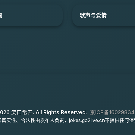
向
歌声与爱情
026 笑口常开. All Rights Reserved.
京ICP备16029834
实性、合法性由发布人负责，jokes.go2live.cn不提供任