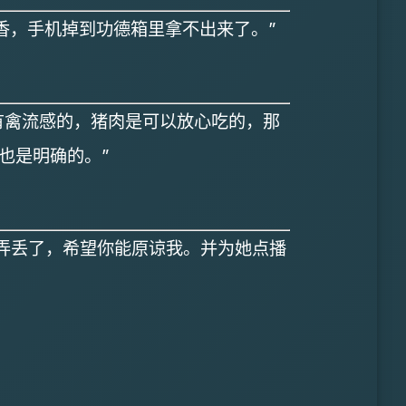
香，手机掉到功德箱里拿不出来了。”
有禽流感的，猪肉是可以放心吃的，那
也是明确的。”
弄丢了，希望你能原谅我。并为她点播