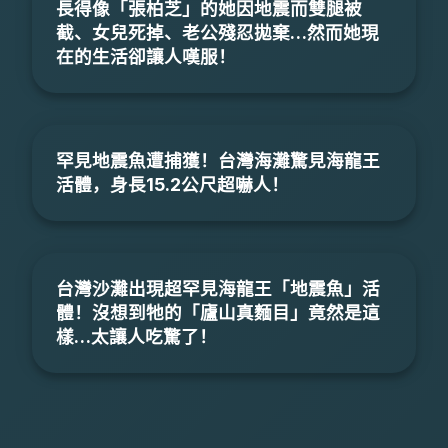
長得像「張柏芝」的她因地震而雙腿被
截、女兒死掉、老公殘忍拋棄…然而她現
在的生活卻讓人嘆服！
罕見地震魚遭捕獲！台灣海灘驚見海龍王
活體，身長15.2公尺超嚇人！
台灣沙灘出現超罕見海龍王「地震魚」活
體！沒想到牠的「廬山真麵目」竟然是這
樣…太讓人吃驚了！