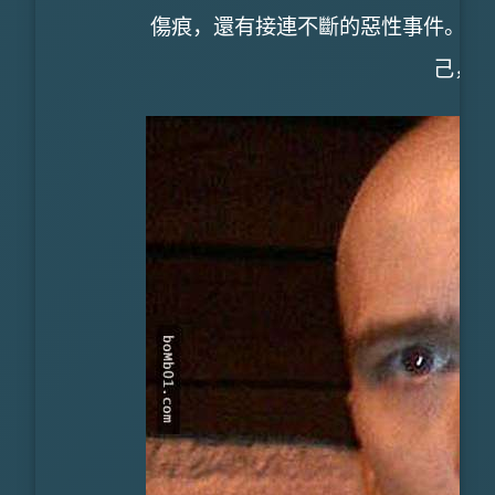
傷痕，還有接連不斷的惡性事件。她
己，