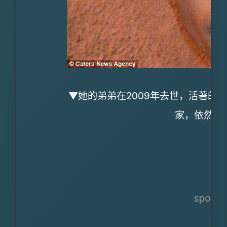
▼她的弟弟在2009年去世，活著的
家，依然無
sponso