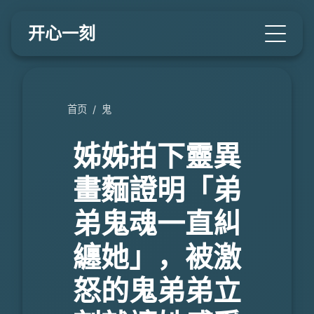
开心一刻
首页
/
鬼
姊姊拍下靈異
畫麵證明「弟
弟鬼魂一直糾
纏她」，被激
怒的鬼弟弟立