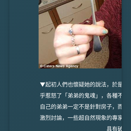
▼起初人們也懷疑她的說法，於是她
乎惹怒了「弟弟的鬼魂」，各種不可
自己的弟弟一定不是針對房子，而是
激烈討論，一些超自然現象的專家也
具有破壞