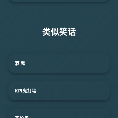
类似笑话
酒 鬼
KPI鬼打墙