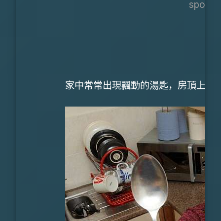
sponso
家中常常出現飄動的湯匙，房頂上晃