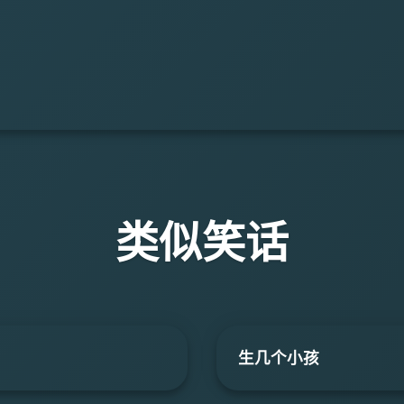
类似笑话
生几个小孩