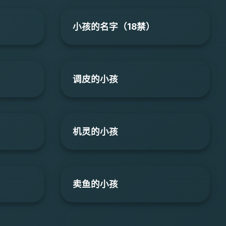
小孩的名字（18禁）
调皮的小孩
机灵的小孩
卖鱼的小孩