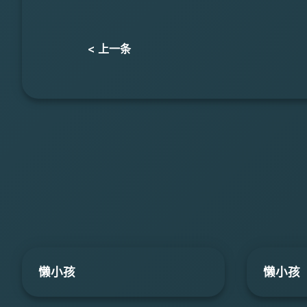
< 上一条
懒小孩
懒小孩