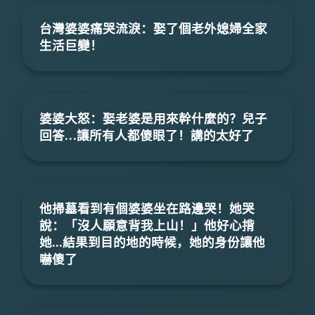
台灣婆婆痛哭流淚：娶了個老外媳婦全家
生活巨變！
婆婆大怒：娶老婆是用來幹什麼的？兒子
回答…讓所有人都傻眼了！講的太好了
他掃墓看到有個婆婆坐在路邊哭！她哭
說：「沒人願意背我上山！」他好心揹
她...結果到目的地的時候，她的身份讓他
嚇傻了