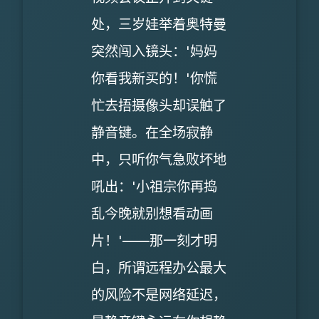
处，三岁娃举着奥特曼
突然闯入镜头：'妈妈
你看我新买的！'你慌
忙去捂摄像头却误触了
静音键。在全场寂静
中，只听你气急败坏地
吼出：'小祖宗你再捣
乱今晚就别想看动画
片！'——那一刻才明
白，所谓远程办公最大
的风险不是网络延迟，