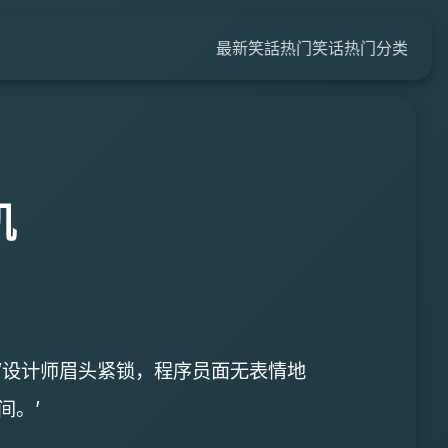
最新笑話
热门笑话
热门分类
机
’设计师眉头紧锁，程序员面无表情地
间。’