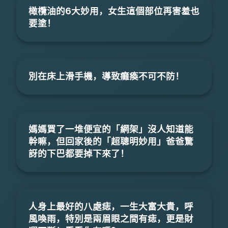
橄欖油的6大妙用，女生這個部位再害羞也
要塗！
別在床上滑手機，導致癱瘓不可不防！
媽媽買了一堆便宜的「網架」沒人知道能
幹嘛，但回家後的「超聰明妙用」爸爸驚
訝的下巴都要掉下來了！
人身上最好的八處痣，一生大富大貴，呼
風喚雨，特別是兩眉眼之間有痣，更是財