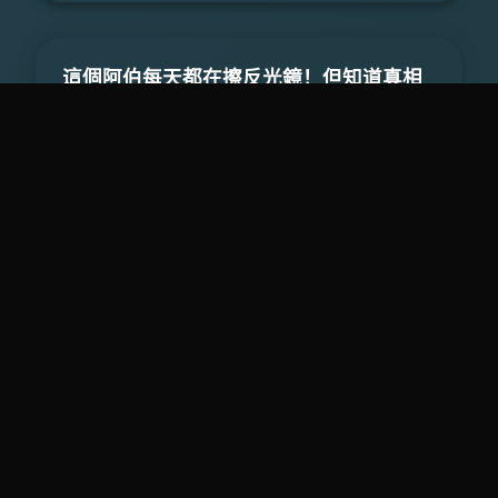
這個阿伯每天都在擦反光鏡！但知道真相
後...所有人都讚爆了！
＂這零食＂竟能殺死癌細胞！！以後誰阻
止你吃，立刻他翻臉！
不當壓力鍋
米酒沒有「米」？！如何判斷真假酒，你