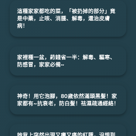
這種家家都吃的菜，「被扔掉的部分」竟
是中藥，止咳、消腫、解毒，還治皮膚
病！
家裡種一盆，葯錢省一半：解毒、驅寒、
防感冒，家家必備~
神奇！用它泡腳，80歲依然滿頭黑髮！家
家都有~抗衰老，防白髮！祛濕疏通經絡！
她背上突然出現又癢又痛的紅腫，沒想到