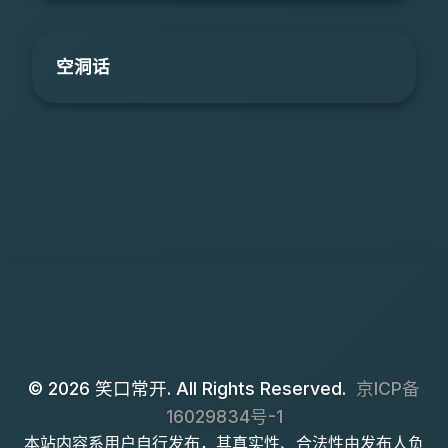
空洞话
© 2026 笑口常开. All Rights Reserved.
京ICP备
16029834号-1
本站内容系用户自行发布，其真实性、合法性由发布人负