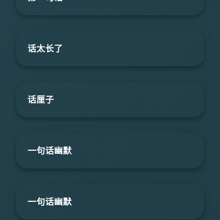
话太长了
话厘子
一句话幽默
一句话幽默