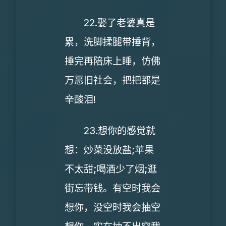
22.娶了老婆真是
累，洗脚揉腿带捶背，
捶完再陪床上睡，仿佛
万恶旧社会，把把都是
辛酸泪!
23.想你的感觉就
想：炒菜没放盐;苹果
不太甜;喝酒少了烟;逛
街忘带钱。有空时我会
想你，没空时我会抽空