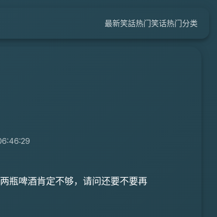
最新笑話
热门笑话
热门分类
6:46:29
您两瓶啤酒肯定不够，请问还要不要再