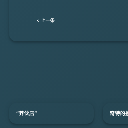
< 上一条
“养伙店”
奇特的