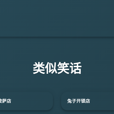
类似笑话
披萨店
兔子开锁店