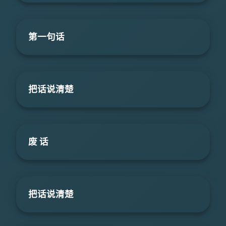
第一句话
把话说清楚
废 话
把话说清楚