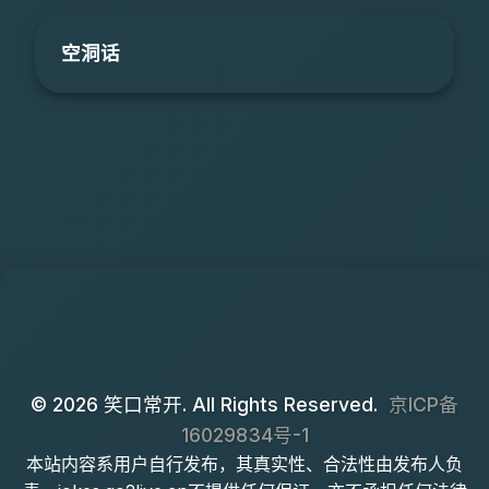
空洞话
© 2026 笑口常开. All Rights Reserved.
京ICP备
16029834号-1
本站内容系用户自行发布，其真实性、合法性由发布人负