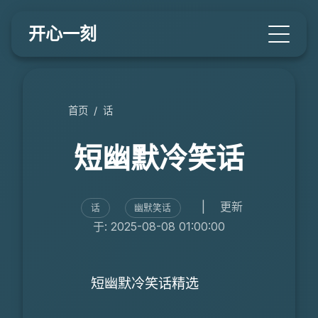
开心一刻
首页
/
话
短幽默冷笑话
|
更新
话
幽默笑话
于: 2025-08-08 01:00:00
短幽默冷笑话精选