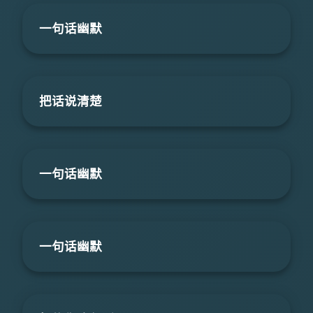
一句话幽默
把话说清楚
一句话幽默
一句话幽默