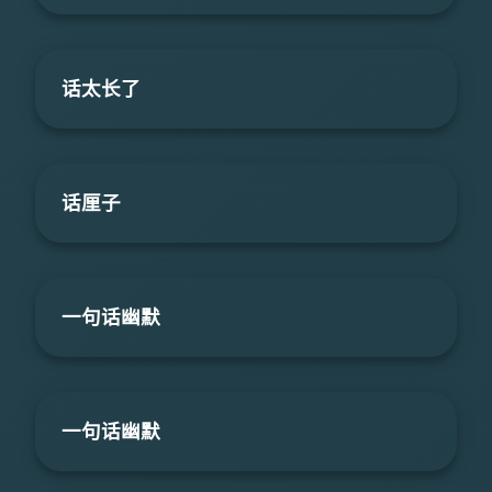
话太长了
话厘子
一句话幽默
一句话幽默