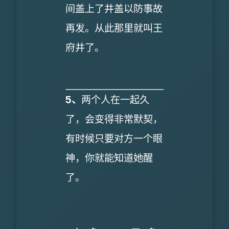
间盖上了井盖以防事故
再发。从此那里就叫王
府井了。
5、
两个人在一起久
了，会变得非常默契，
有时候只要对方一个眼
神，你就能知道她醒
了。