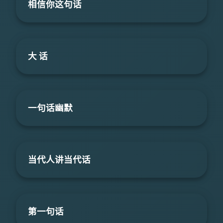
相信你这句话
大 话
一句话幽默
当代人讲当代话
第一句话