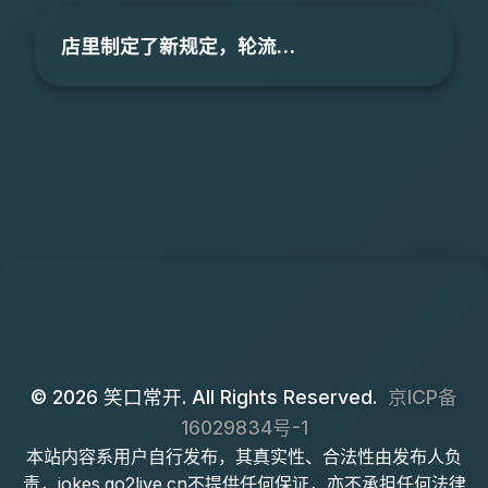
店里制定了新规定，轮流…
© 2026 笑口常开. All Rights Reserved.
京ICP备
16029834号-1
本站内容系用户自行发布，其真实性、合法性由发布人负
责，jokes.go2live.cn不提供任何保证，亦不承担任何法律