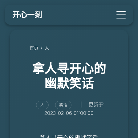
开心一刻
首页
/
人
拿人寻开心的
幽默笑话
|
更新于:
人
笑话
2023-02-06 01:00:00
拿人寻开心的幽默笑话