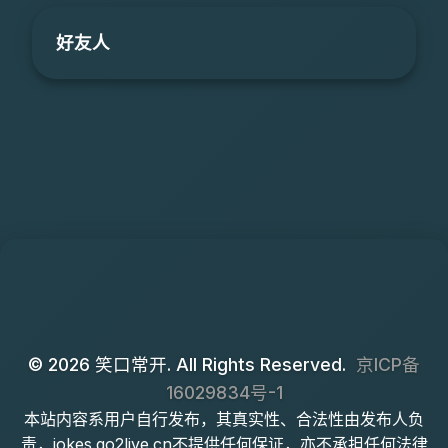
好友人
© 2026 笑口常开. All Rights Reserved.
京ICP备
16029834号-1
本站内容系用户自行发布，其真实性、合法性由发布人负
责，jokes.go2live.cn不提供任何保证，亦不承担任何法律