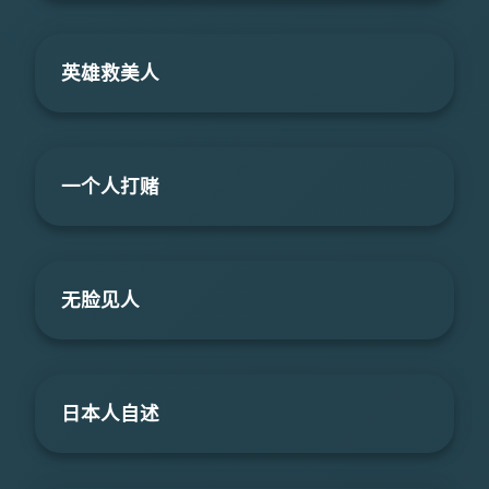
英雄救美人
一个人打赌
无脸见人
日本人自述