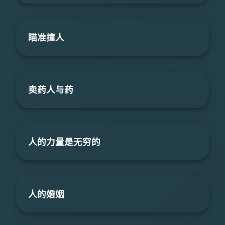
瞄准撞人
卖药人与药
人的力量是无穷的
人的婚姻