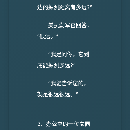
达的探测距离有多远?”
美执勤军官回答：
“很远。”
“我是问你，它到
底能探测多远?”
“我能告诉您的，
就是很远很远。”
3、办公室的一位女同