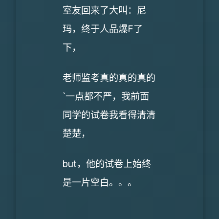
室友回来了大叫：尼
玛，终于人品爆F了
下，
老师监考真的真的真的
`一点都不严，我前面
同学的试卷我看得清清
楚楚，
but，他的试卷上始终
是一片空白。。。