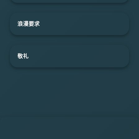
浪漫要求
敬礼