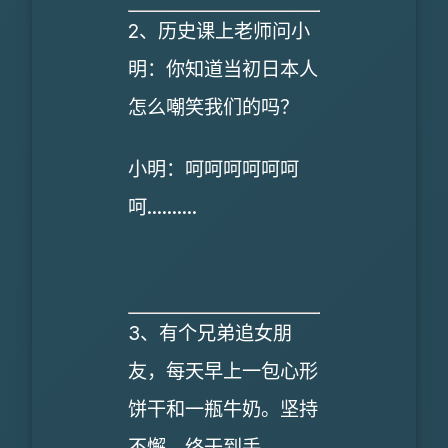
2、历史课上老师问小
明：你知道当初日本人
怎么嘲笑我们的吗？
小明：呵呵呵呵呵呵
呵..........
3、有个兄弟追女朋
友，每天早上一包心形
饼干和一瓶牛奶。坚持
不懈，终于到手。