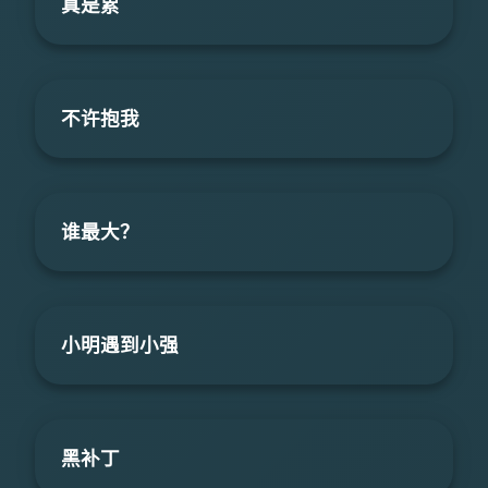
真是累
不许抱我
谁最大？
小明遇到小强
黑补丁