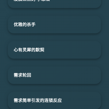
优雅的杀手
心有灵犀的默契
需求轮回
需求简单引发的连锁反应