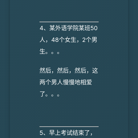
4、某外语学院某班50
人，48个女生，2个男
生。。。
然后，然后，然后，这
两个男人慢慢地相爱
了。。。
5、早上考试结束了，