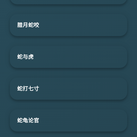
腊月蛇咬
蛇与虎
蛇打七寸
蛇龟论官