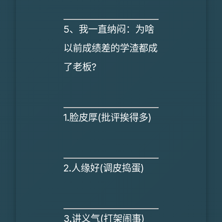
5、我一直纳闷：为啥
以前成绩差的学渣都成
了老板?
1.脸皮厚(批评挨得多)
2.人缘好(调皮捣蛋)
3.讲义气(打架闹事)