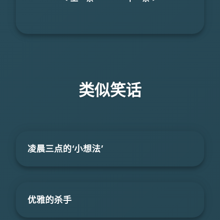
类似笑话
凌晨三点的‘小想法’
优雅的杀手