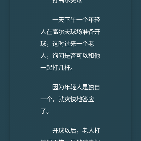
打高尔夫球
一天下午一个年轻
人在高尔夫球场准备开
球，这时过来一个老
人，询问是否可以和他
一起打几杆。
因为年轻人是独自
一个，就爽快地答应
了。
开球以后，老人打