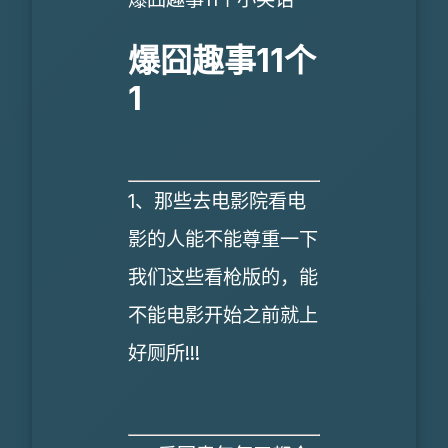
爆囧趣事11个
1
1、那些去电影院看电
影的人能不能尊重一下
我们这些看枪版的，能
不能电影开始之前就上
好厕所!!!