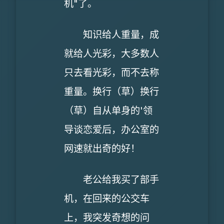
机"了。
知识给人重量，成
就给人光彩，大多数人
只去看光彩，而不去称
重量。换行（草）换行
（草）自从单身的'领
导谈恋爱后，办公室的
网速就出奇的好！
老公给我买了部手
机，在回来的公交车
上，我突发奇想的问