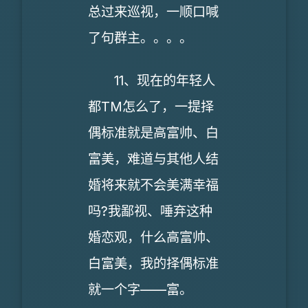
总过来巡视，一顺口喊
了句群主。。。。
11、现在的年轻人
都TM怎么了，一提择
偶标准就是高富帅、白
富美，难道与其他人结
婚将来就不会美满幸福
吗?我鄙视、唾弃这种
婚恋观，什么高富帅、
白富美，我的择偶标准
就一个字——富。