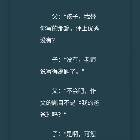
父：“孩子，我替
你写的那篇，评上优秀
没有？
子：“没有，老师
说写得离题了。”
父：“不会吧，作
文的题目不是《我的爸
爸》吗？”
子：“是啊，可您