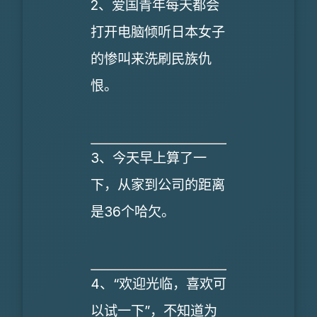
2、爱国青年每天都会
打开电脑倾听日本女子
的惨叫来洗刷民族仇
恨。
3、今天早上算了一
下，从家到公司的距离
是36个哈欠。
4、“欢迎光临，喜欢可
以试一下”，不知道为