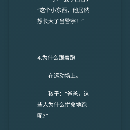
“这个小东西，他居然
想长大了当警察！”
4.为什么跟着跑
在运动场上。
孩子：“爸爸，这
些人为什么拼命地跑
呢?”