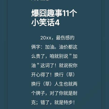
爆囧趣事11个
小笑话4
20xx，最伤感的
俩字：加油。油价都这
么贵了，咱就别说＂加
油＂这词了！就说祝你
开心得了！换行（草）
换行（草）人生也就两
个牌子，对了你就是耐
克；错了，就是特步！