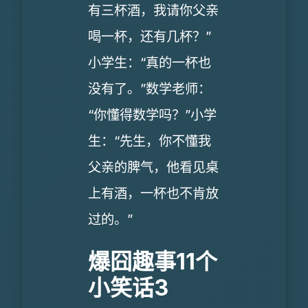
有三杯酒，我请你父亲
喝一杯，还有几杯？”
小学生：“真的一杯也
没有了。”数学老师：
“你懂得数学吗？”小学
生：“先生，你不懂我
父亲的脾气，他看见桌
上有酒，一杯也不肯放
过的。”
爆囧趣事11个
小笑话3