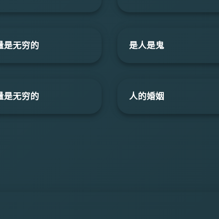
量是无穷的
是人是鬼
量是无穷的
人的婚姻