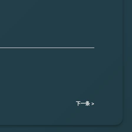
下一条 >