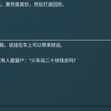
。果然是真钞，然后打道回府。
我，说挂在车上可以带来财运。
人敲窗户：“火车站二十块钱去吗?