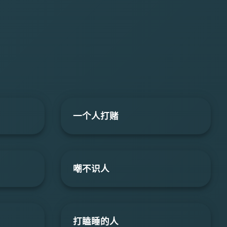
一个人打赌
嘲不识人
打瞌睡的人