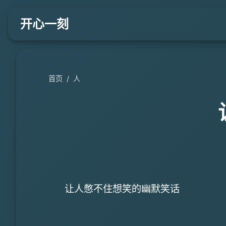
开心一刻
首页
/
人
让人憋不住想笑的幽默笑话