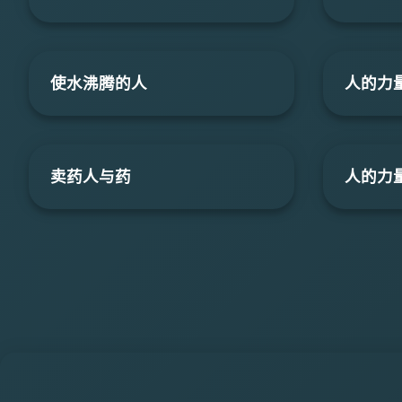
使水沸腾的人
人的力
卖药人与药
人的力