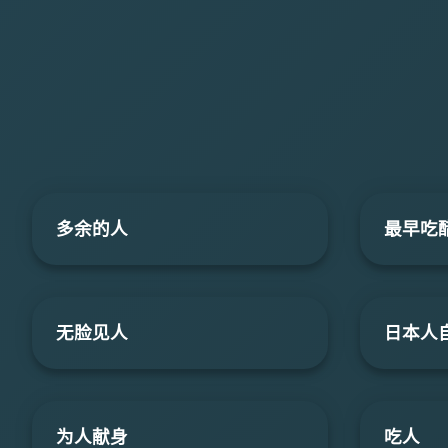
多余的人
最早吃
无脸见人
日本人
为人献身
吃人