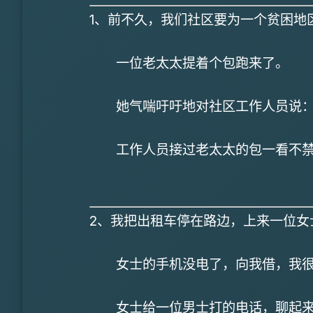
1、前不久，我们社区要为一个贫困地
一位老太太提着个包跑来了。
她气喘吁吁地对社区工作人员说：“
工作人员接过老太太的包一看不禁
2、我把出租车停在路边，上来一位女
女士的手机没电了，向我借，我很
女士给一位男士打的电话，聊起来