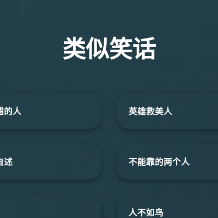
类似笑话
醋的人
英雄救美人
自述
不能靠的两个人
人不如鸟