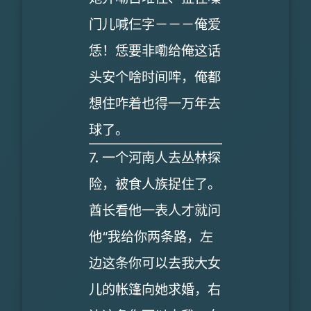
门儿喊仨字－－－俺爱
恁！恁要非嘞给俺这话
头安个啥时间哰，俺都
想住咋着也得一万年去
球了。
7. 一个河南人去丛林探
险，被食人族捉住了。
酋长看他一表人才就问
他“我给你两条路，左
边这条你可以去我大女
儿的帐篷向她求婚，右