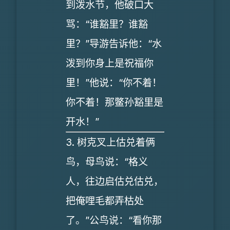
到泼水节，他破口大
骂：“谁豁里？谁豁
里？”导游告诉他：“水
泼到你身上是祝福你
里！”他说：“你不着！
你不着！那鳖孙豁里是
开水！”
3. 树克叉上估兑着俩
鸟，母鸟说：“格义
人，往边启估兑估兑，
把俺哩毛都弄枯处
了。”公鸟说：“看你那