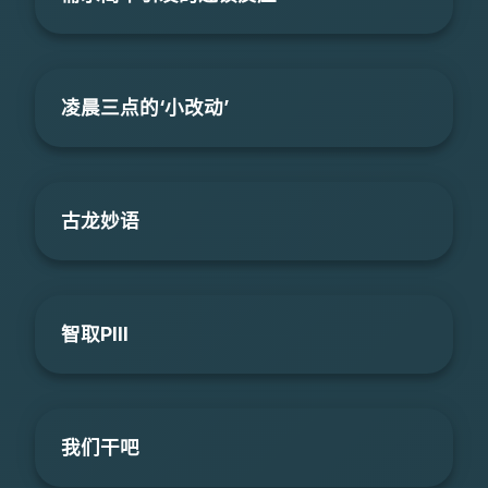
凌晨三点的‘小改动’
古龙妙语
智取PIII
我们干吧