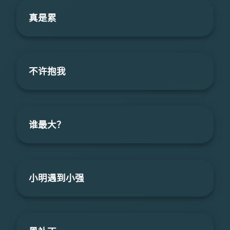
真是累
不许抱我
谁最大？
小明遇到小强