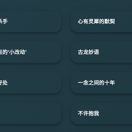
杀手
心有灵犀的默契
的‘小改动’
古龙妙语
好处
一念之间的十年
不许抱我