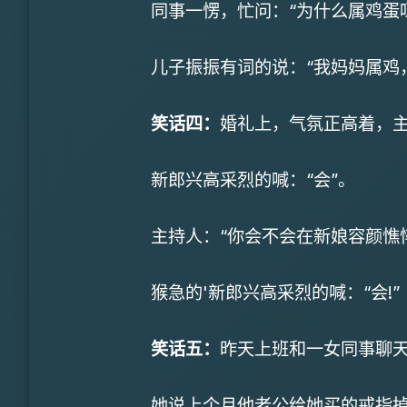
同事一愣，忙问：“为什么属鸡蛋呀
儿子振振有词的说：“我妈妈属鸡，
笑话四：
婚礼上，气氛正高着，主
新郎兴高采烈的喊：“会”。
主持人：“你会不会在新娘容颜憔悴
猴急的'新郎兴高采烈的喊：“会!”
笑话五：
昨天上班和一女同事聊
她说上个月他老公给她买的戒指掉到