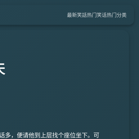
最新笑話
热门笑话
热门分类
天
汉话多，便请他到上层找个座位坐下。可