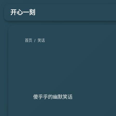
开心一刻
首页
/
笑话
傻乎乎的幽默笑话