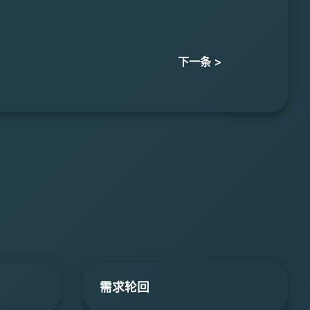
下一条 >
需求轮回