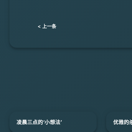
< 上一条
凌晨三点的‘小想法’
优雅的