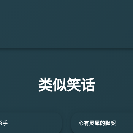
类似笑话
杀手
心有灵犀的默契