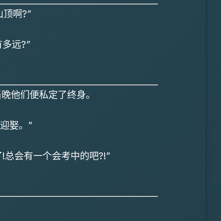
顶啊?”
多远?”
当晚他们便私定了终身。
迎娶。”
总会有一个会考中的吧?!”