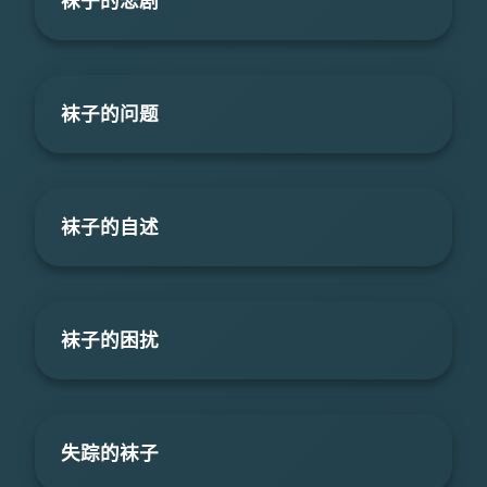
袜子的悲剧
袜子的问题
袜子的自述
袜子的困扰
失踪的袜子