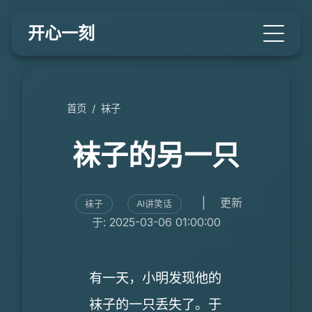
开心一刻
首页
/
袜子
袜子的另一只
|
更新
袜子
AI讲笑话
于: 2025-03-06 01:00:00
有一天，小明发现他的
袜子的一只丢失了。于