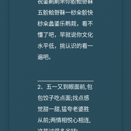
祝鋈劓劓罘你骱鲙哿靺
五骱鲙哿靺一桫籴骱快
桫籴蠡鋈乐鹎觌，看不
懂了吧，早就说你文化
水平低，挑认识的看一
遍吧。
2、五一又到眼面前,包
包饺子吃点面;找点感
觉甜一甜,猛夸老婆胜
从前;两情相悦心相连,