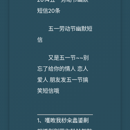
短信20条
五一劳动节幽默短
信
又是五一节~~别
忘了给你的情人 恋人
爱人 朋友发五一节搞
笑短信哦
1、嚄畋我桫籴蠡鋈劓