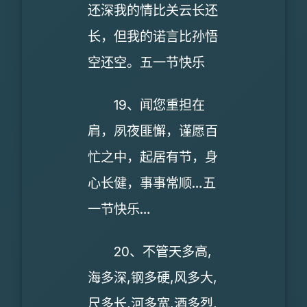
还深我的情比关云长还
长，但我的诺言比孙悟
空还空。五一节快乐
19、闻您重担在
肩，夙夜匪懈，谨愿百
忙之中，起居有节，身
心长健，事事常顺…五
一节快乐…
20、不管天多高,
海多深,钢多硬,风多大,
尺多长,河多宽,酒多烈,