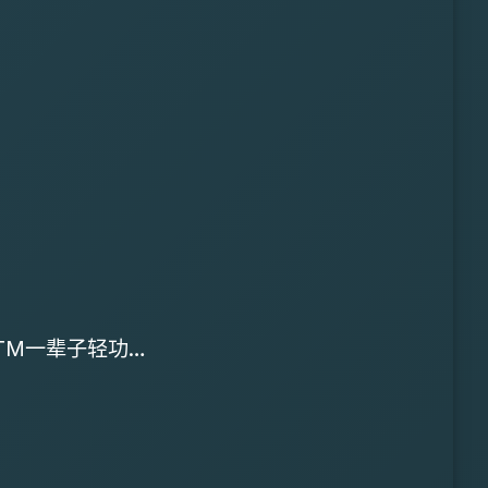
TM一辈子轻功…