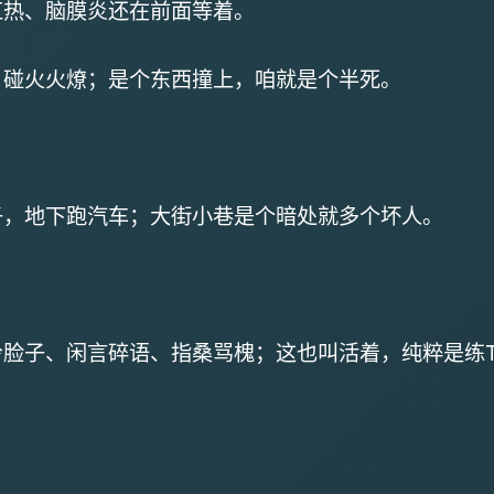
红热、脑膜炎还在前面等着。
，碰火火燎；是个东西撞上，咱就是个半死。
子，地下跑汽车；大街小巷是个暗处就多个坏人。
脸子、闲言碎语、指桑骂槐；这也叫活着，纯粹是练