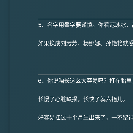
5、名字用叠字要谨慎。你看范冰冰、
如果换成刘芳芳、杨娜娜、孙艳艳就
6、你说咱长这么大容易吗？打在胎里
长慢了心脏缺损，长快了就六指儿。
好容易扛过十个月生出来了，一不留