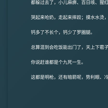
都躲过去了，小儿麻痹、百日咳、猩
哭起来呛奶，走起来摔跤；摸水水烫
钙多了不长个，钙少了罗圈腿。
总算混到会吃饭能出门了，天上下雹
你说赶谁都是个九死一生。
这都是明枪，还有暗箭呢，势利眼、冷