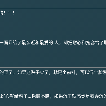
请！！！
一面都给了最亲近和最爱的`人，却把耐心和宽容给了
豫的顶了。如果这贴子火了，就是个前排，可以混个脸
谁好心就给粉了…稳赚不赔；如果沉了就感觉是我弄沉