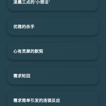
凌晨三点的‘小想法’
优雅的杀手
心有灵犀的默契
需求轮回
需求简单引发的连锁反应