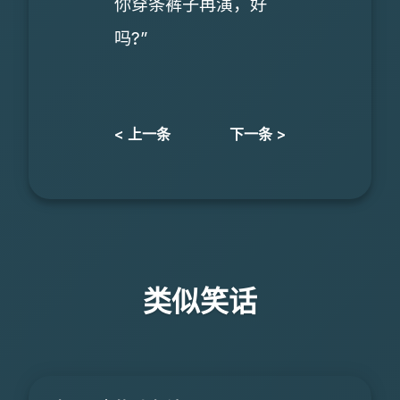
你穿条裤子再演，好
吗?”
< 上一条
下一条 >
类似笑话