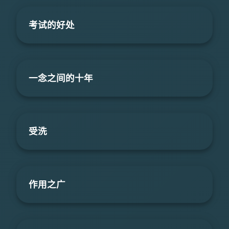
考试的好处
一念之间的十年
受洗
作用之广