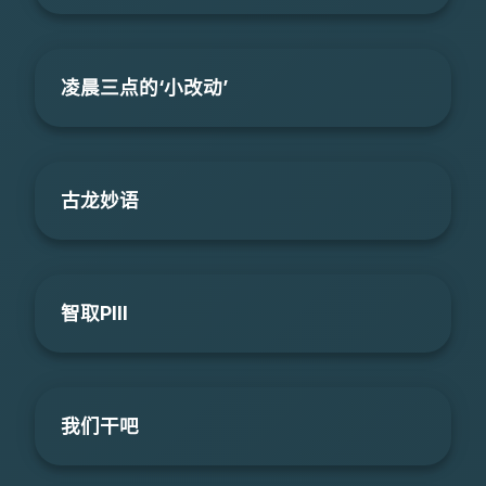
凌晨三点的‘小改动’
古龙妙语
智取PIII
我们干吧