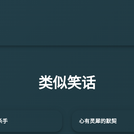
类似笑话
杀手
心有灵犀的默契