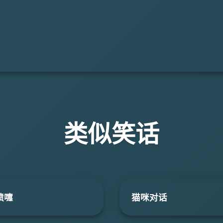
类似笑话
喷嚏
猫咪对话