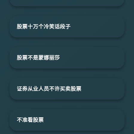
股票十万个冷笑话段子
​股票不是蒙娜丽莎
证券从业人员不许买卖股票
不准看股票