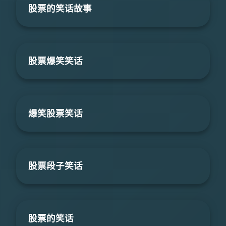
股票的笑话故事
股票爆笑笑话
爆笑股票笑话
股票段子笑话
股票的笑话