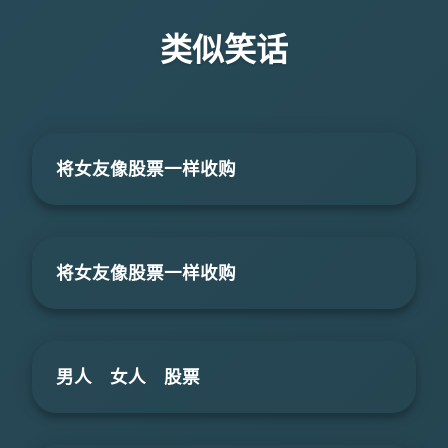
类似笑话
将女友像股票一样收购
将女友像股票一样收购
男人 女人 股票