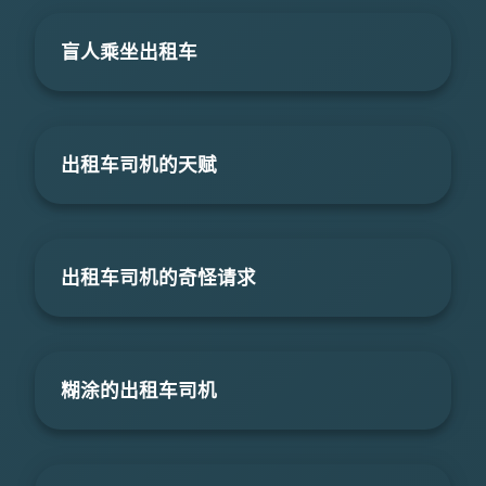
盲人乘坐出租车
出租车司机的天赋
出租车司机的奇怪请求
糊涂的出租车司机