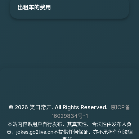
出租车的费用
© 2026 笑口常开. All Rights Reserved.
京ICP备
16029834号-1
本站内容系用户自行发布，其真实性、合法性由发布人负
责，jokes.go2live.cn不提供任何保证，亦不承担任何法律