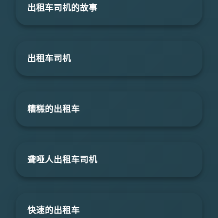
出租车司机的故事
出租车司机
糟糕的出租车
聋哑人出租车司机
快速的出租车