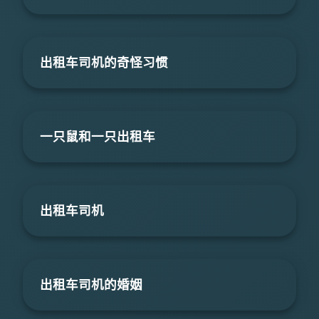
出租车司机的奇怪习惯
一只鼠和一只出租车
出租车司机
出租车司机的婚姻