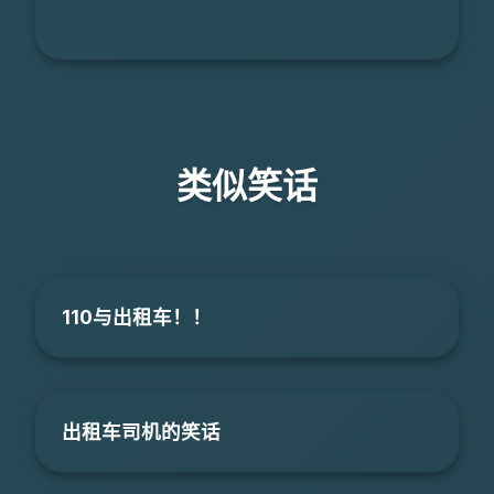
类似笑话
110与出租车！！
出租车司机的笑话