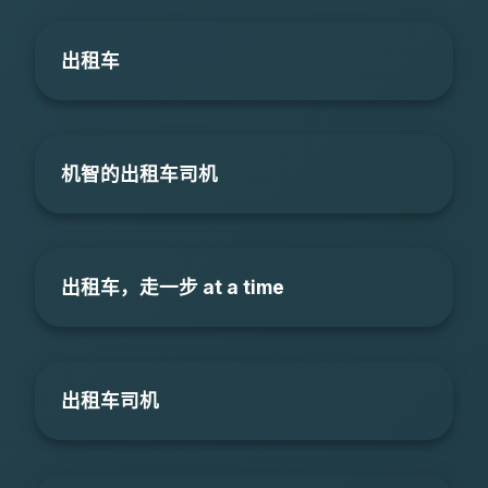
出租车
机智的出租车司机
出租车，走一步 at a time
出租车司机