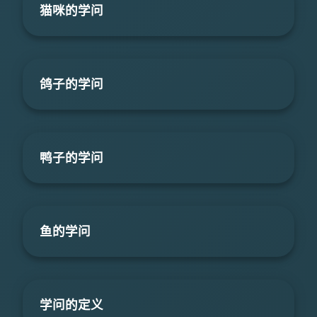
猫咪的学问
鸽子的学问
鸭子的学问
鱼的学问
学问的定义