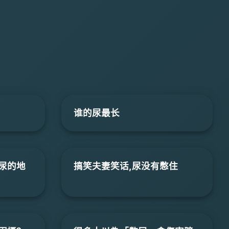
谁的尿最长
尿的地
搞笑夫妻笑话,尿没有憋住