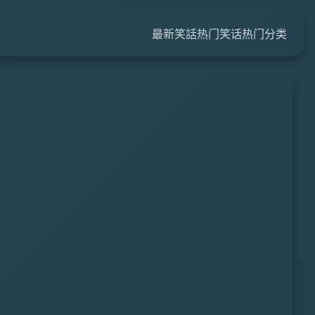
最新笑話
热门笑话
热门分类