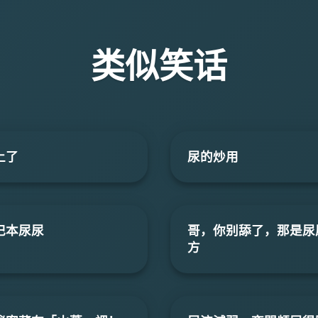
类似笑话
上了
尿的炒用
记本尿尿
哥，你别舔了，那是尿
方