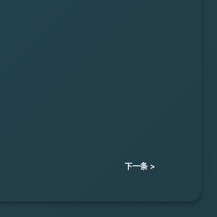
下一条 >