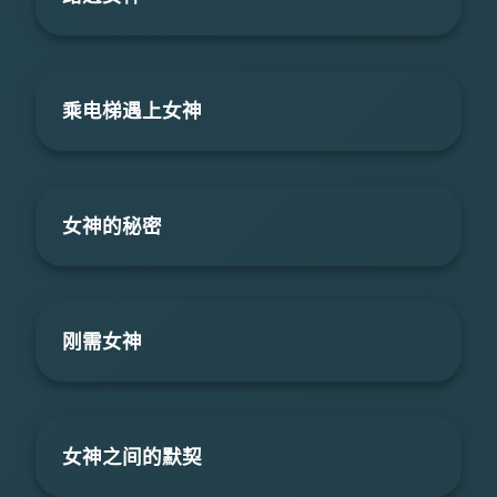
乘电梯遇上女神
女神的秘密
刚需女神
女神之间的默契