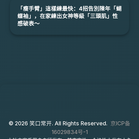
「瘦手臂」這樣練最快：4招告別陳年「蝴
蝶袖」，在家練出女神等級「三頭肌」性
感破表～
© 2026 笑口常开. All Rights Reserved.
京ICP备
16029834号-1