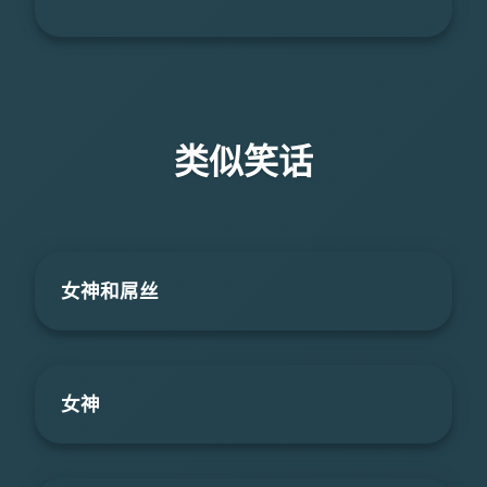
类似笑话
女神和屌丝
女神