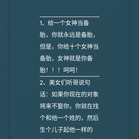
1、给一个女神当备
胎，你就永远是备胎，
但是，你给十个女神当
备胎，女神就是你备
胎！！！呵呵！
2、美女们听哥说句
话：如果你现在的对象
将来不娶你，你就在找
个和他一个姓的，然后
生个儿子起他一样的