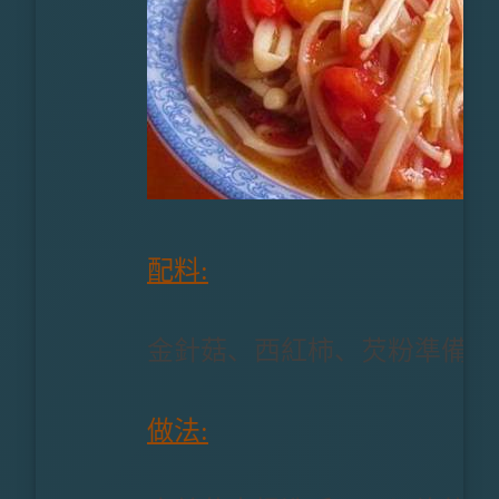
配料:
金針菇、西紅柿、芡粉準備好
做法: