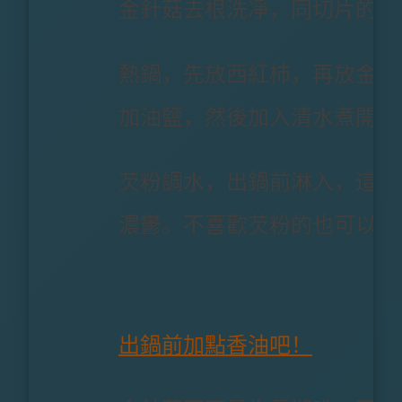
金針菇去根洗凈，同切片的西
熱鍋，先放西紅柿，再放金針
加油鹽，然後加入清水煮開；
芡粉調水，出鍋前淋入，這樣
濃鬱。不喜歡芡粉的也可以不
出鍋前加點香油吧！