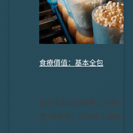
食療價值：基本全包
由於金針菇的菌傘上含有一種
酸”增鮮劑，在味鮮上遠勝於