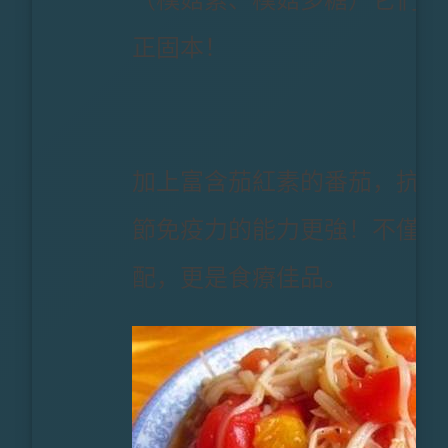
（樸菇素、樸菇多糖）它們能
正固本！
加上富含茄紅素的番茄，抗氧
節免疫力的能力更強！不僅味
配，更是食療佳品。