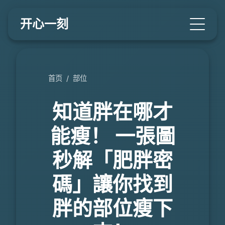
开心一刻
首页
/
部位
知道胖在哪才
能瘦！ 一張圖
秒解「肥胖密
碼」讓你找到
胖的部位瘦下