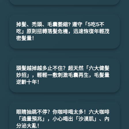
掉髮、禿頭、毛囊萎縮? 遵守「5吃5不
吃」原則扭轉落髮危機，迅速恢復年輕茂
密髮量！
頭髮越掉越多止不住？超天然「六大健髮
妙招」，輕輕一敷刺激毛囊再生，毛髮量
逆齡十年！
眼睛抽跳不停？你咖啡喝太多！六大咖啡
「過量預兆」，小心喝出「沙漠肌」、內
分泌大亂！