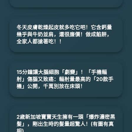
冬天皮膚乾燥起皮就多吃它吧！它含鈣量
幾乎與牛奶並肩，還很廉價！做成餡餅，
全家人都搶著吃！！
15分鐘讓大腦細胞「劇變」！「手機輻
射」傷腦又致癌：輻射量最高的「20款手
機」公開，千萬別放在床頭！
2歲新加坡寶寶天生擁有一頭「爆炸濃密黑
髮」，剛出生時的髮量超驚人！(有圖有真
相)